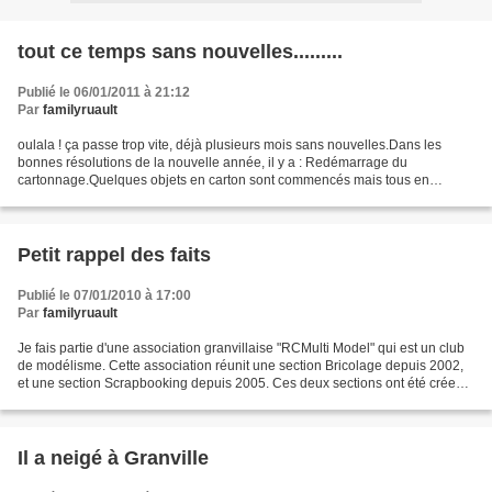
tout ce temps sans nouvelles.........
Publié le 06/01/2011 à 21:12
Par
familyruault
oulala ! ça passe trop vite, déjà plusieurs mois sans nouvelles.Dans les
bonnes résolutions de la nouvelle année, il y a : Redémarrage du
cartonnage.Quelques objets en carton sont commencés mais tous en
chantier car je suis encore bien occupée dans l'aménagement...
Petit rappel des faits
Publié le 07/01/2010 à 17:00
Par
familyruault
Je fais partie d'une association granvillaise "RCMulti Model" qui est un club
de modélisme. Cette association réunit une section Bricolage depuis 2002,
et une section Scrapbooking depuis 2005. Ces deux sections ont été crée
par ma coupine Michèle alias...
Il a neigé à Granville